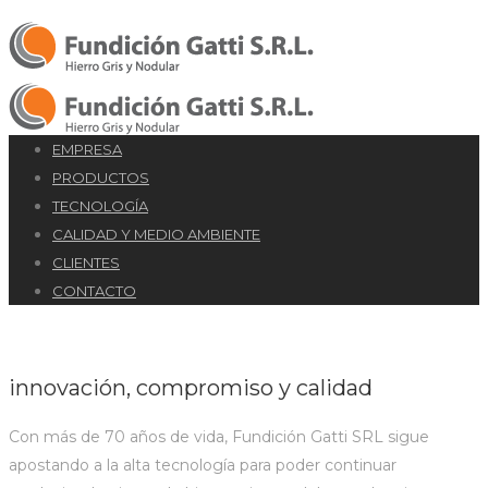
EMPRESA
PRODUCTOS
TECNOLOGÍA
CALIDAD Y MEDIO AMBIENTE
CLIENTES
CONTACTO
innovación, compromiso y calidad
Con más de 70 años de vida, Fundición Gatti SRL sigue
apostando a la alta tecnología para poder continuar