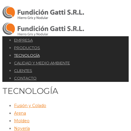
EMPRESA
PRODUCTOS
TECNOLOGÍA
CALIDAD Y MEDIO AMBIENTE
CLIENTES
CONTACTO
TECNOLOGÍA
Fusión y Colado
Arena
Moldeo
Noyería